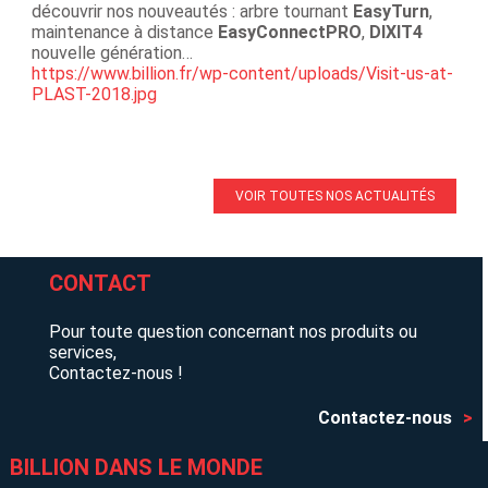
découvrir nos nouveautés : arbre tournant
EasyTurn
,
maintenance à distance
EasyConnectPRO
,
DIXIT4
nouvelle génération…
https://www.billion.fr/wp-content/uploads/Visit-us-at-
PLAST-2018.jpg
VOIR TOUTES NOS ACTUALITÉS
CONTACT
Pour toute question concernant nos produits ou
services,
Contactez-nous !
Contactez-nous
BILLION DANS LE MONDE